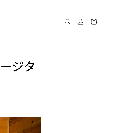
ロ
カ
グ
ー
イ
ト
ン
ゲージタ