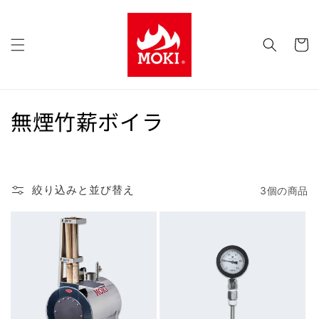
コンテ
ンツに
カ
進む
ー
ト
コ
無煙竹薪ボイラ
レ
ク
絞り込みと並び替え
3個の商品
シ
ョ
ン
: