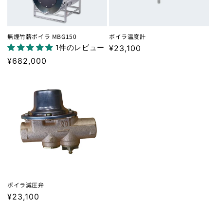
無煙竹薪ボイラ MBG150
ボイラ温度計
1件のレビュー
通
¥23,100
常
通
¥682,000
価
常
格
価
格
ボイラ減圧弁
通
¥23,100
常