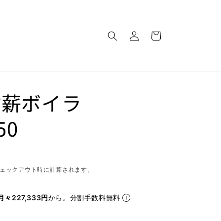
ロ
カ
グ
ー
イ
ト
ン
竹薪ボイラ
50
ェックアウト時に計算されます。
月々227,333円
から。分割手数料無料