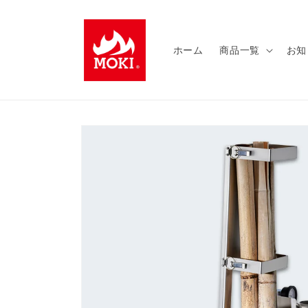
コンテ
ンツに
進む
ホーム
商品一覧
お知
商品情
報にス
キップ