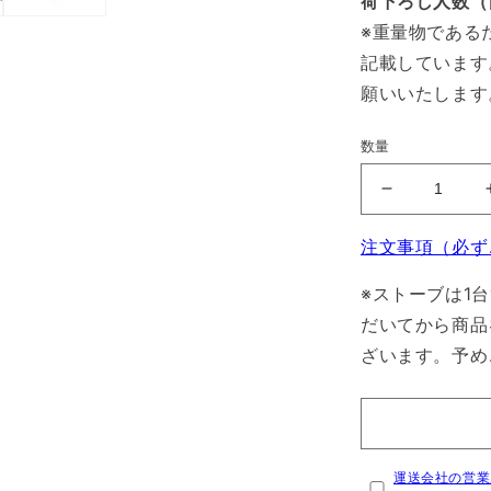
荷下ろし人数（
※重量物である
記載しています
願いいたします
数量
無
煙
注文事項（必ず
竹
薪
※ストーブは1
ボ
だいてから商品
イ
ざいます。予め
ラ
MBG150
の
数
量
運送会社の営業
を