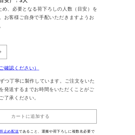
目安）：3人
ため、必要となる荷下ろしの人数（目安）を
。お客様ご自身で手配いただきますようお
。
無
煙
ご確認ください）
竹
薪
台ずつ丁寧に製作しています。ご注文をいた
ボ
を発送するまでお時間をいただくことがご
イ
ご了承ください。
ラ
MBG150
の
カートに追加する
数
量
所止め配送
であること、運搬や荷下ろしに複数名必要で
を