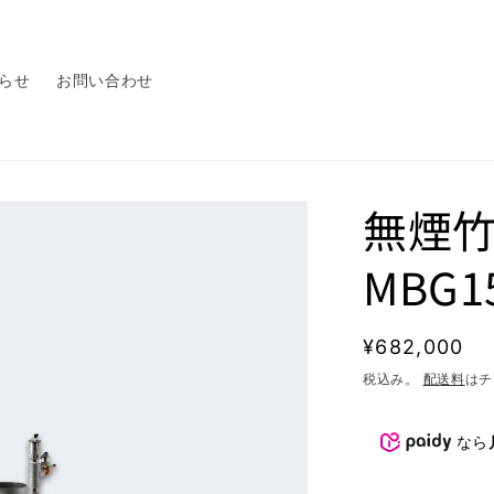
らせ
お問い合わせ
無煙
MBG1
通
¥682,000
常
税込み。
配送料
はチ
価
格
なら