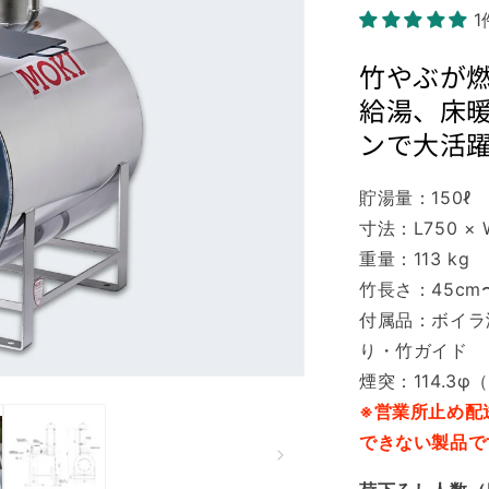
竹やぶが
給湯、床
ンで大活
貯湯量：150ℓ
寸法：L750 × W
重量：113 kg
竹長さ：45cm〜
付属品：ボイラ
り・竹ガイド
煙突：114.3φ
※営業所止め配
できない製品で