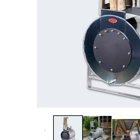
モ
ー
ダ
ル
で
メ