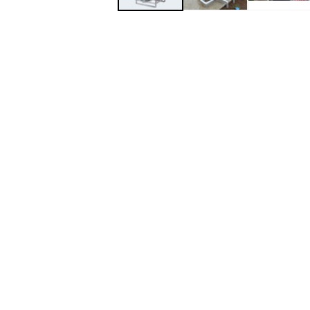
デ
ィ
ア
(1)
を
開
く