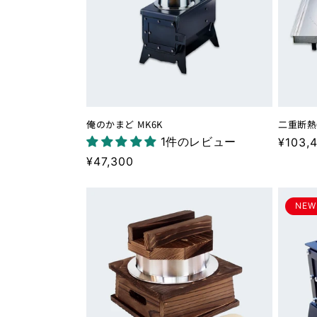
ン
:
俺のかまど MK6K
二重断熱
1件のレビュー
通
¥103,
常
通
¥47,300
価
常
格
価
NEW
格