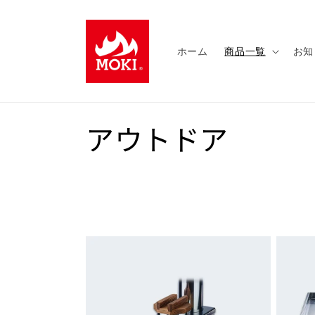
コンテ
ンツに
進む
ホーム
商品一覧
お知
コ
アウトドア
レ
ク
シ
ョ