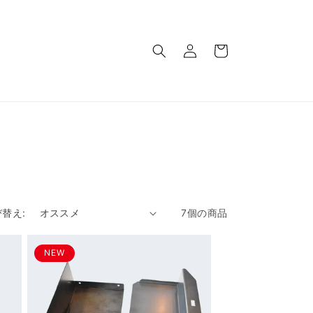
ロ
カ
グ
ー
イ
ト
ン
替え:
7個の商品
NEW