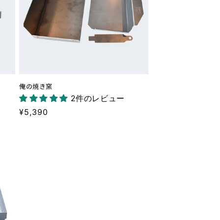
俺の焼き窯
2件のレビュー
通
¥5,390
常
価
格