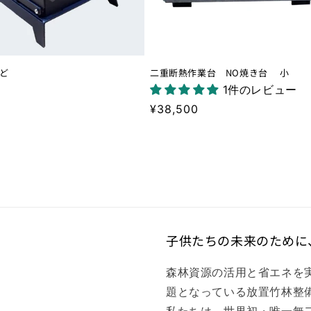
ど
二重断熱作業台 NO焼き台 小
1件のレビュー
通
¥38,500
常
価
格
子供たちの未来のために
森林資源の活用と省エネを
題となっている放置竹林整