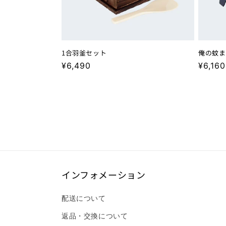
1合羽釜セット
俺の蚊ま
通
¥6,490
通
¥6,160
常
常
価
価
格
格
インフォメーション
配送について
返品・交換について