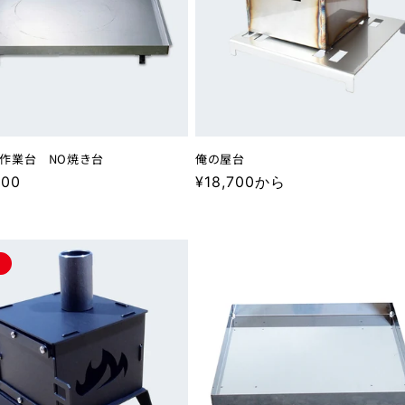
作業台 NO焼き台
俺の屋台
400
通
¥18,700から
常
価
格