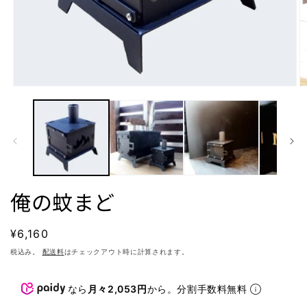
モ
ー
ダ
ル
で
メ
デ
ィ
ア
俺の蚊まど
(1)
(2
を
開
通
¥6,160
く
常
税込み。
配送料
はチェックアウト時に計算されます。
価
格
なら
月々2,053円
から。分割手数料無料