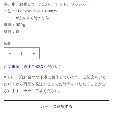
突、扉、線香立て、ボルト、ナット、ワッシャー
寸法：L123×W128×H160mm
※組み立て時の寸法
重量：900g
材質：鉄
数量
俺
俺
の
の
注文事項（必ずご確認ください）
蚊
蚊
ま
ま
※ストーブは1台ずつ丁寧に製作しています。ご注文をいた
ど
ど
だいてから商品を発送するまでお時間をいただくことがご
の
の
ざいます。予めご了承ください。
数
数
量
量
を
を
カートに追加する
減
増