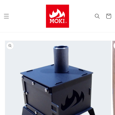
コンテ
ンツに
カ
進む
ー
ト
商品情
報にス
キップ