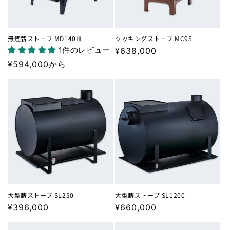
無煙薪ストーブ MD140Ⅲ
クッキングストーブ MC95
1件のレビュー
通
¥638,000
常
通
¥594,000から
価
常
格
価
格
大型薪ストーブ SL250
大型薪ストーブ SL1200
通
¥396,000
通
¥660,000
常
常