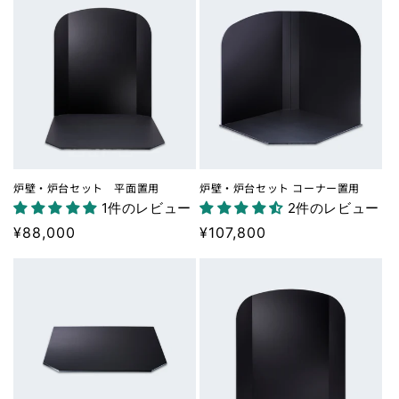
価
価
格
格
炉壁・炉台セット 平面置用
炉壁・炉台セット コーナー置用
1件のレビュー
2件のレビュー
通
¥88,000
通
¥107,800
常
常
価
価
格
格