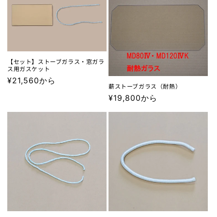
【セット】ストーブガラス・窓ガラ
ス用ガスケット
通
¥21,560から
薪ストーブガラス（耐熱）
常
通
¥19,800から
価
常
格
価
格