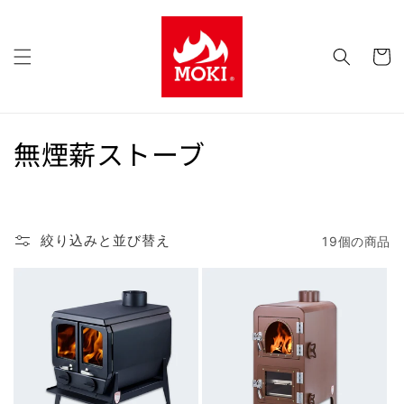
コンテ
ンツに
カ
進む
ー
ト
コ
無煙薪ストーブ
レ
ク
絞り込みと並び替え
19個の商品
シ
ョ
ン
: