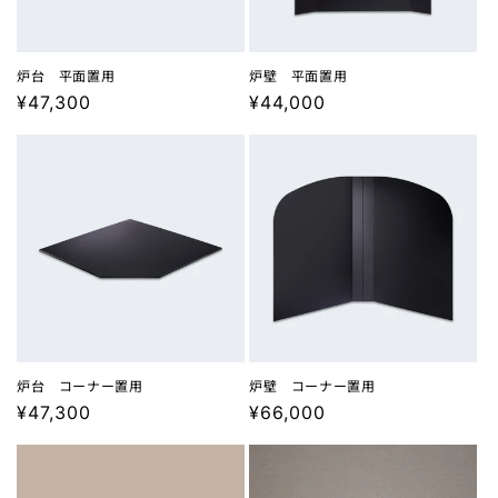
炉台 平面置用
炉壁 平面置用
通
¥47,300
通
¥44,000
常
常
価
価
格
格
炉台 コーナー置用
炉壁 コーナー置用
通
¥47,300
通
¥66,000
常
常
価
価
格
格