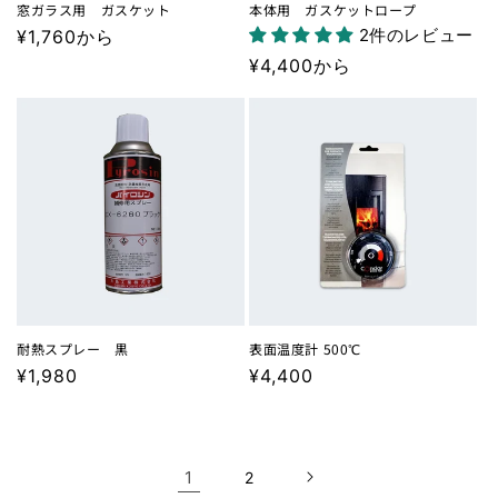
窓ガラス用 ガスケット
本体用 ガスケットロープ
2件のレビュー
通
¥1,760から
常
通
¥4,400から
価
常
格
価
格
耐熱スプレー 黒
表面温度計 500℃
通
¥1,980
通
¥4,400
常
常
価
価
格
格
1
2