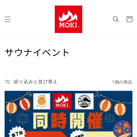
コンテ
ンツに
カ
進む
ー
ト
コ
サウナイベント
レ
ク
絞り込みと並び替え
1個の商品
シ
ョ
ン
: