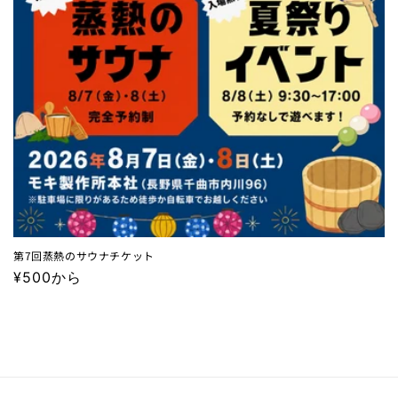
第7回蒸熱のサウナチケット
通
¥500から
常
価
格