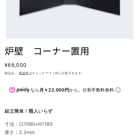
モ
炉壁 コーナー置用
ー
ダ
ル
で
通
¥66,000
メ
常
税込み。
配送料
はチェックアウト時に計算されます。
デ
価
ィ
ア
格
なら
月々22,000円
から。分割手数料無料
(1)
を
開
く
組立簡単！職人いらず
寸法：口1060×H1180
厚さ：2.3mm