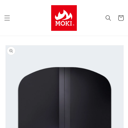
コンテ
ンツに
カ
進む
ー
ト
商品情
報にス
キップ