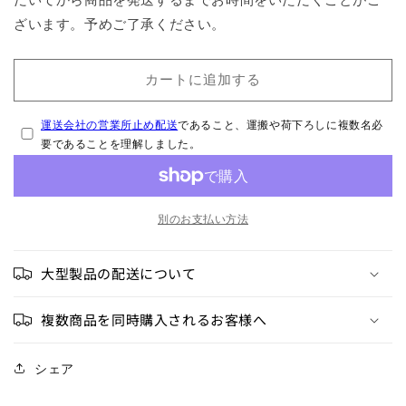
ー
ー
ざいます。予めご了承ください。
置
置
用
用
の
の
カートに追加する
数
数
量
量
運送会社の営業所止め配送
であること、運搬や荷下ろしに複数名必
を
を
要であることを理解しました。
減
増
ら
や
す
す
別のお支払い方法
大型製品の配送について
複数商品を同時購入されるお客様へ
シェア