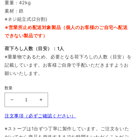
重量：42kg
素材：鉄
※ネジ組立式(2分割)
※営業所止め配送対象製品（個人のお客様のご自宅へ配送
できない製品です）
荷下ろし人数（目安）：1人
※重量物であるため、必要となる荷下ろしの人数（目安）を
記載しています。お客様ご自身で手配いただきますようお
願いいたします。
数量
炉
炉
壁
壁
注文事項（必ずご確認ください）
コ
コ
ー
ー
※ストーブは1台ずつ丁寧に製作しています。ご注文をいた
ナ
ナ
だいてから商品を発送するまでお時間をいただくことがご