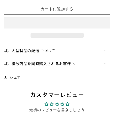
ビ
ビ
ー
ー
カートに追加する
ウ
ウ
ェ
ェ
イ
イ
ト
ト
T
T
シ
シ
ャ
ャ
大型製品の配送について
ツ
ツ
の
の
複数商品を同時購入されるお客様へ
数
数
量
量
シェア
を
を
減
増
ら
や
カスタマーレビュー
す
す
最初のレビューを書きましょう