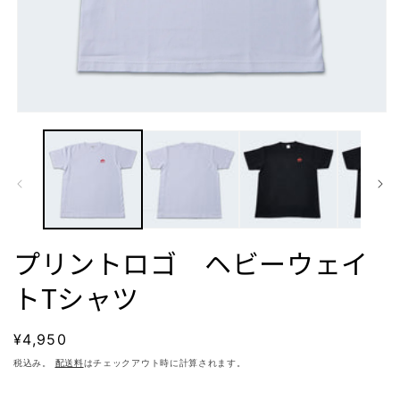
モ
ー
ダ
ル
で
メ
デ
ィ
ア
プリントロゴ ヘビーウェイ
(1)
を
トTシャツ
開
く
通
¥4,950
常
税込み。
配送料
はチェックアウト時に計算されます。
価