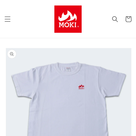
コンテ
ンツに
カ
進む
ー
ト
商品情
報にス
キップ