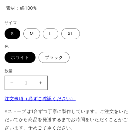
素材：綿100%
サイズ
S
M
L
XL
色
ホワイト
ブラック
数量
プ
プ
リ
リ
注文事項（必ずご確認ください）
ン
ン
ト
ト
※ストーブは1台ずつ丁寧に製作しています。ご注文をいた
ロ
ロ
だいてから商品を発送するまでお時間をいただくことがご
ゴ
ゴ
ざいます。予めご了承ください。
ヘ
ヘ