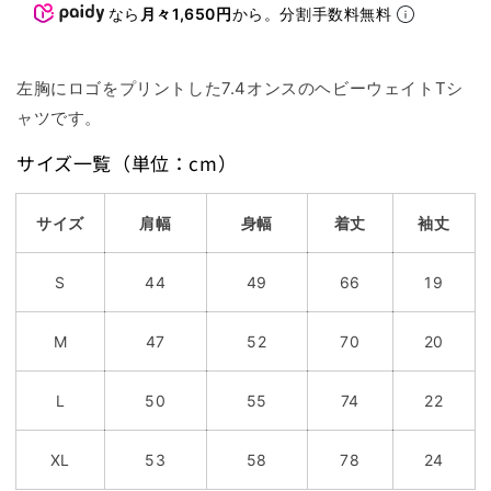
格
なら
月々1,650円
から。分割手数料無料
左胸にロゴをプリントした7.4オンスのヘビーウェイトTシ
ャツです。
サイズ一覧（単位：cm）
サイズ
肩幅
身幅
着丈
袖丈
S
44
49
66
19
M
47
52
70
20
L
50
55
74
22
XL
53
58
78
24