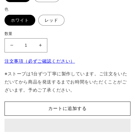
色
ホワイト
レッド
数量
オ
オ
リ
リ
注文事項（必ずご確認ください）
ジ
ジ
ナ
ナ
※ストーブは1台ずつ丁寧に製作しています。ご注文をいた
ル
ル
だいてから商品を発送するまでお時間をいただくことがご
ロ
ロ
ざいます。予めご了承ください。
ゴ
ゴ
ス
ス
テ
テ
カートに追加する
ッ
ッ
カ
カ
ー
ー