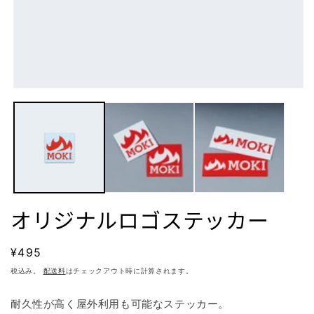
モ
ー
ダ
ル
で
メ
デ
ィ
ア
(1)
オリジナルロゴステッカー
を
開
く
通
¥495
常
税込み。
配送料
はチェックアウト時に計算されます。
価
格
耐久性が高く屋外利用も可能なステッカー。