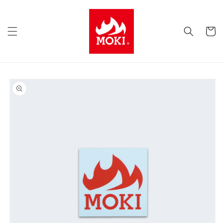
コンテ
ンツに
カ
進む
ー
ト
商品情
報にス
キップ