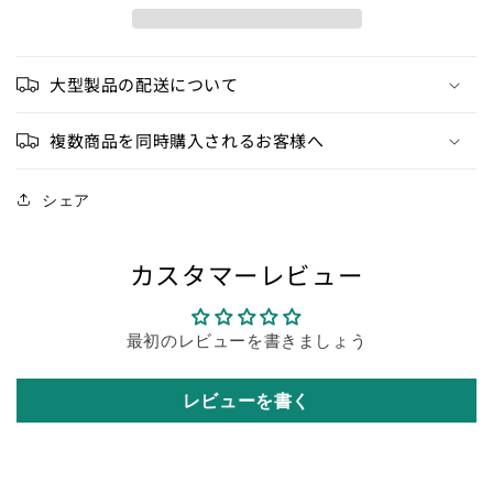
の
の
数
数
量
量
を
を
大型製品の配送について
減
増
ら
や
複数商品を同時購入されるお客様へ
す
す
シェア
カスタマーレビュー
最初のレビューを書きましょう
レビューを書く