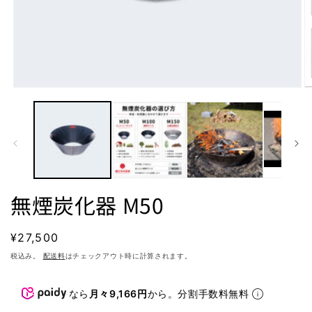
モ
ー
ダ
ル
で
メ
デ
ィ
ア
無煙炭化器 M50
(1)
(2
を
開
通
¥27,500
く
常
税込み。
配送料
はチェックアウト時に計算されます。
価
格
なら
月々9,166円
から。分割手数料無料