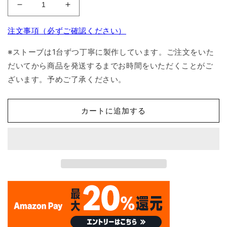
無
無
煙
煙
注文事項（必ずご確認ください）
炭
炭
化
化
※ストーブは1台ずつ丁寧に製作しています。ご注文をいた
器
器
だいてから商品を発送するまでお時間をいただくことがご
M50
M50
ざいます。予めご了承ください。
の
の
数
数
量
量
カートに追加する
を
を
減
増
ら
や
す
す