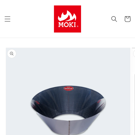
コンテ
ンツに
カ
進む
ー
ト
商品情
報にス
キップ