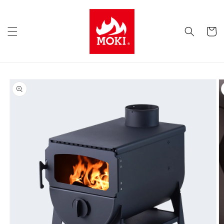
コンテ
ンツに
カ
進む
ー
ト
商品情
報にス
キップ