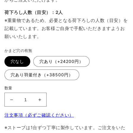
荷下ろし人数（目安）：2人
※重量物であるため、必要となる荷下ろしの人数（目安）を
記載しています。お客様ご自身で手配いただきますようお
願いいたします。
かまど穴の有無
穴なし
穴あり（+24200円）
穴あり羽釜付き（+38500円）
数量
無
無
煙
煙
注文事項（必ずご確認ください）
薪
薪
ス
ス
※ストーブは1台ずつ丁寧に製作しています。ご注文をいた
ト
ト