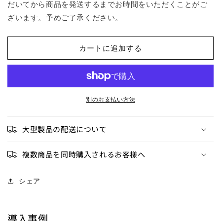
だいてから商品を発送するまでお時間をいただくことがご
ー
ー
ざいます。予めご了承ください。
ブ
ブ
MD80Ⅳ
MD80Ⅳ
の
の
カートに追加する
数
数
量
量
を
を
減
増
別のお支払い方法
ら
や
す
す
大型製品の配送について
複数商品を同時購入されるお客様へ
シェア
導入事例