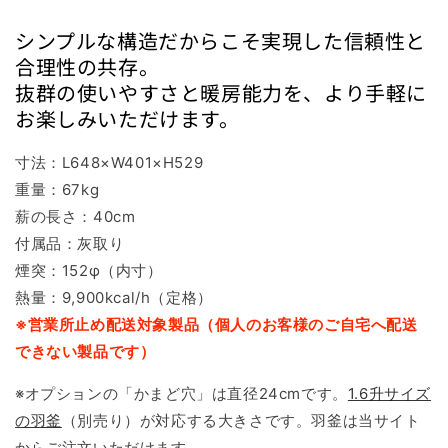
シンプルな構造だからこそ実現した信頼性と
合理性の共存。
抜群の使いやすさと暖房能力を、より手軽に
お楽しみいただけます。
寸法：L648×W401×H529
重量：67kg
薪の長さ：40cm
付属品：灰取り
煙突：152φ（内寸）
熱量：9,900kcal/h（定格）
※営業所止め配送対象製品（個人のお客様のご自宅へ配送
できない製品です）
※オプションの「かまど穴」は直径24cmです。
1.6升サイズ
の羽釜
（別売り）が対応する大きさです。羽釜は当サイト
からご注文いただけます。