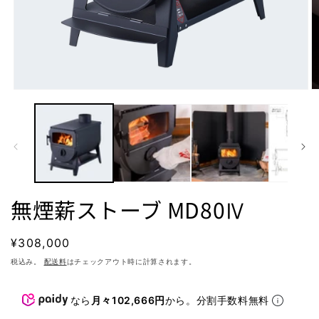
モ
ー
ダ
ル
で
メ
デ
ィ
ア
無煙薪ストーブ MD80Ⅳ
(1)
(2
を
開
通
¥308,000
く
常
税込み。
配送料
はチェックアウト時に計算されます。
価
格
なら
月々102,666円
から。分割手数料無料