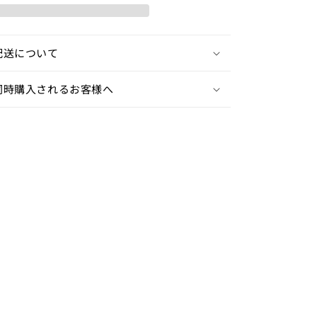
ス
ト
ル
配送について
支
持
同時購入されるお客様へ
台
の
数
量
を
増
や
す