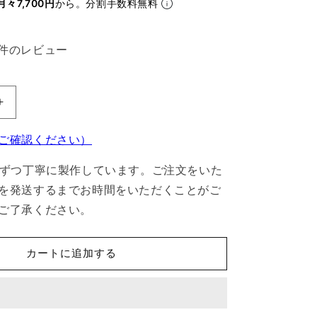
月々7,700円
から。分割手数料無料
2件のレビュー
【部
品
ご確認ください）
セ
ッ
台ずつ丁寧に製作しています。ご注文をいた
ト】
を発送するまでお時間をいただくことがご
MP350
U
ご了承ください。
字
ロ
カートに追加する
ス
ト
ル・
ロ