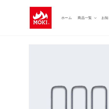
コンテ
ンツに
進む
ホーム
商品一覧
お知
商品情
報にス
キップ