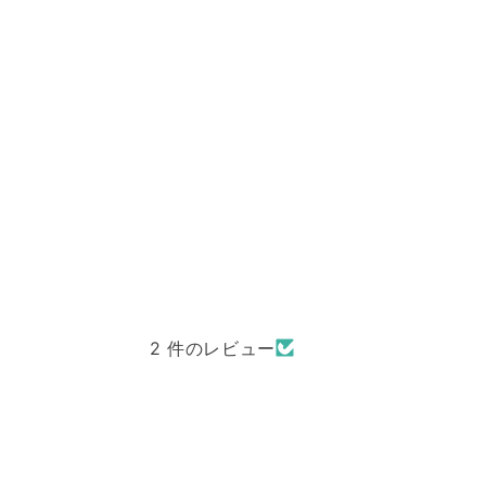
デ
ィ
ア
(1)
を
開
く
2 件のレビュー