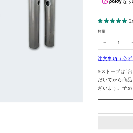
なら
数量
【部
品
注文事項（必ず
セ
ッ
※ストーブは1
ト】
だいてから商品
MP350
U
ざいます。予め
字
ロ
ス
ト
ル・
ロ