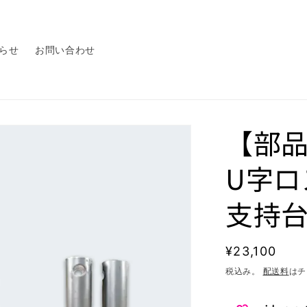
らせ
お問い合わせ
【部品
U字ロ
支持
通
¥23,100
常
税込み。
配送料
はチ
価
格