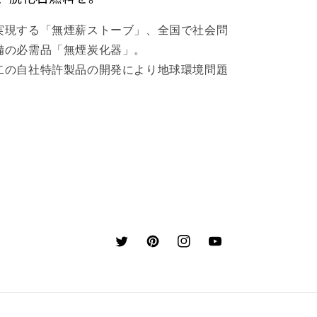
実現する「無煙薪ストーブ」、全国で社会問
備の必需品「無煙炭化器」。
二の自社特許製品の開発により地球環境問題
Twitter
Pinterest
Instagram
YouTube