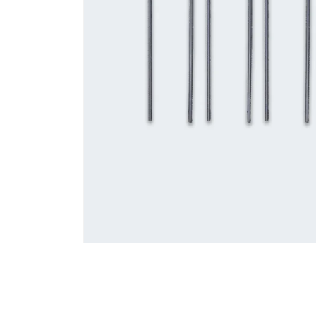
モ
ー
ダ
ル
で
メ