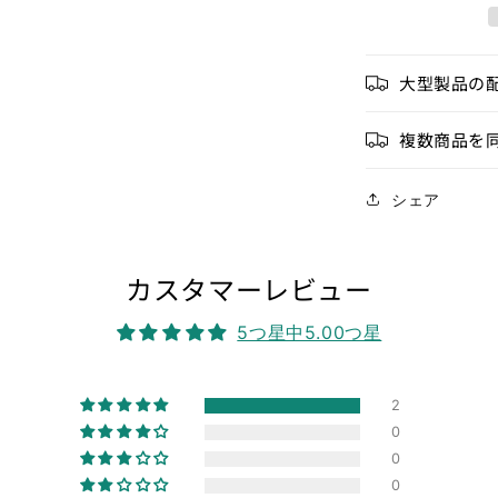
ス
ト
ル
大型製品の
支
持
複数商品を
台
の
数
シェア
量
を
カスタマーレビュー
減
ら
5つ星中5.00つ星
す
2
0
0
0