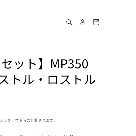
ロ
カ
グ
ー
イ
ト
ン
セット】MP350
ストル・ロストル
台
ェックアウト時に計算されます。