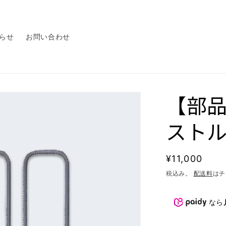
らせ
お問い合わせ
【部品
スト
通
¥11,000
常
税込み。
配送料
はチ
価
格
なら