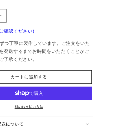
【部
品】
ご確認ください）
MP350
U
台ずつ丁寧に製作しています。ご注文をいた
字
を発送するまでお時間をいただくことがご
ロ
ス
ご了承ください。
ト
ル
カートに追加する
の
数
量
を
増
別のお支払い方法
や
す
配送について