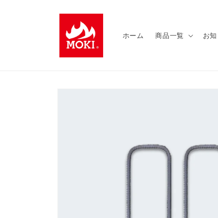
コンテ
ンツに
進む
ホーム
商品一覧
お知
商品情
報にス
キップ