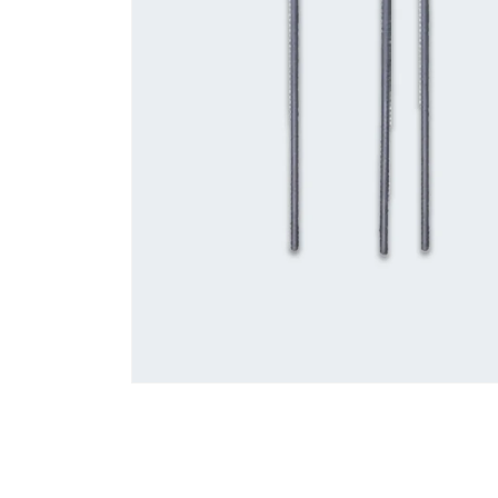
モ
ー
ダ
ル
で
メ