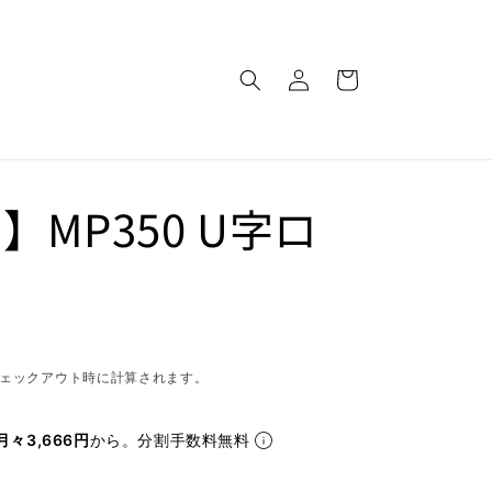
ロ
カ
グ
ー
イ
ト
ン
】MP350 U字ロ
ル
ェックアウト時に計算されます。
月々3,666円
から。分割手数料無料