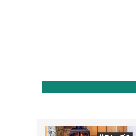
デ
ィ
ア
(1)
を
開
く