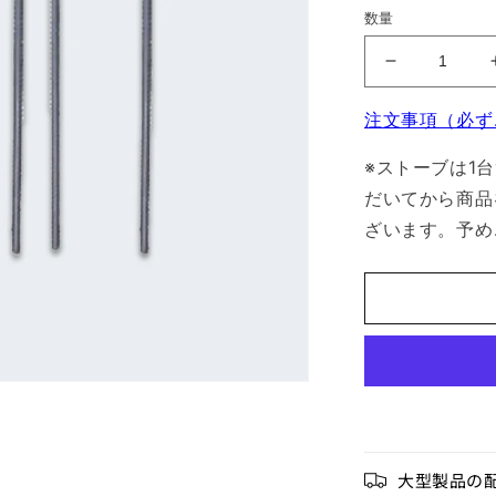
数量
【部
品】
注文事項（必ず
MP350
U
※ストーブは1
字
だいてから商品
ロ
ス
ざいます。予め
ト
ル
の
数
量
を
減
ら
す
大型製品の