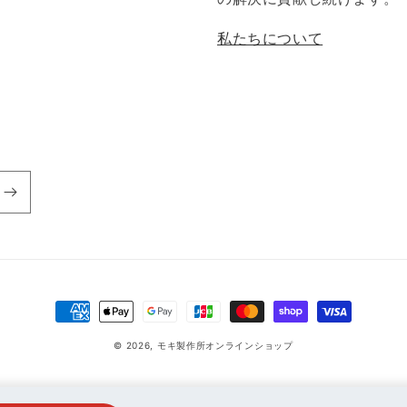
私たちについて
決
済
© 2026,
モキ製作所オンラインショップ
方
法