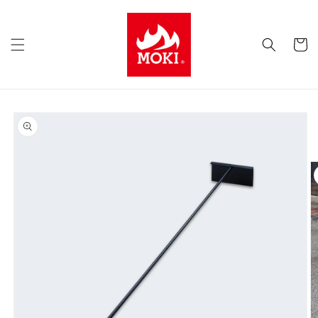
コンテ
ンツに
カ
進む
ー
ト
商品情
報にス
キップ