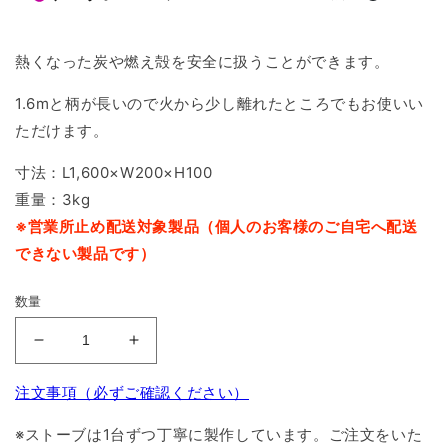
熱くなった炭や燃え殻を安全に扱うことができます。
1.6mと柄が長いので火から少し離れたところでもお使いい
ただけます。
寸法：L1,600×W200×H100
重量：3kg
※営業所止め配送対象製品（個人のお客様のご自宅へ配送
できない製品です）
数量
耐
耐
火
火
注文事項（必ずご確認ください）
作
作
業
業
※ストーブは1台ずつ丁寧に製作しています。ご注文をいた
棒
棒