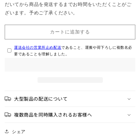
だいてから商品を発送するまでお時間をいただくことがご
NO
NO
ざいます。予めご了承ください。
焼
焼
き
き
棒
棒
カートに追加する
の
の
数
数
運送会社の営業所止め配送
であること、運搬や荷下ろしに複数名必
量
量
要であることを理解しました。
を
を
減
増
ら
や
す
す
大型製品の配送について
複数商品を同時購入されるお客様へ
シェア