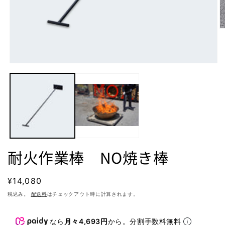
モ
ー
ダ
ル
で
メ
(2
デ
ィ
ア
(1)
耐火作業棒 NO焼き棒
を
開
く
通
¥14,080
常
税込み。
配送料
はチェックアウト時に計算されます。
価
格
なら
月々4,693円
から。分割手数料無料