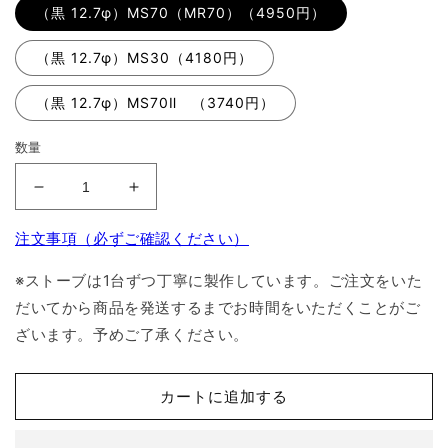
（黒 12.7φ）MS70（MR70）（4950円）
（黒 12.7φ）MS30（4180円）
（黒 12.7φ）MS70Ⅱ （3740円）
数量
本
本
体
体
注文事項（必ずご確認ください）
用
用
サ
サ
※ストーブは1台ずつ丁寧に製作しています。ご注文をいた
ウ
ウ
だいてから商品を発送するまでお時間をいただくことがご
ナ
ナ
ざいます。予めご了承ください。
ス
ス
ト
ト
ー
ー
カートに追加する
ブ
ブ
ガ
ガ