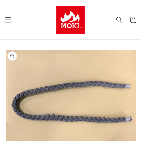
コンテ
ンツに
カ
進む
ー
ト
商品情
報にス
キップ