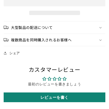
ス
ス
ケ
ケ
ッ
ッ
ト
ト
ロ
ロ
大型製品の配送について
ー
ー
プ
プ
複数商品を同時購入されるお客様へ
の
の
数
数
シェア
量
量
を
を
減
増
カスタマーレビュー
ら
や
す
す
最初のレビューを書きましょう
レビューを書く