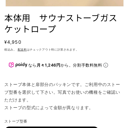
モ
本体用 サウナストーブガス
ー
ダ
ル
ケットロープ
で
メ
デ
通
¥4,950
ィ
常
税込み。
ア
配送料
はチェックアウト時に計算されます。
(1)
価
を
格
開
なら
月々1,246円
から。分割手数料無料
く
ストーブ本体と扉部分のパッキンです。ご利用中のストー
ブ型番を選択して下さい。写真でお使いの機種をご確認い
ただけます。
ストーブの型式によって金額が異なります。
ストーブ型番