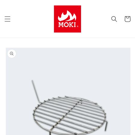
コンテ
ンツに
カ
進む
ー
ト
商品情
報にス
キップ