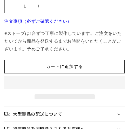
【部
【部
品】
品】
注文事項（必ずご確認ください）
M60Fz
M60Fz
シ
シ
※ストーブは1台ずつ丁寧に製作しています。ご注文をいた
ー
ー
だいてから商品を発送するまでお時間をいただくことがご
ソ
ソ
ざいます。予めご了承ください。
ー
ー
ロ
ロ
ス
ス
カートに追加する
ト
ト
ル
ル
の
の
数
数
量
量
を
を
減
増
大型製品の配送について
ら
や
す
す
複数商品を同時購入されるお客様へ