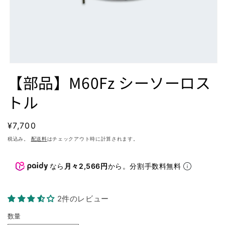
モ
【部品】M60Fz シーソーロス
ー
ダ
ル
トル
で
メ
デ
通
¥7,700
ィ
常
税込み。
ア
配送料
はチェックアウト時に計算されます。
(1)
価
を
格
開
なら
月々2,566円
から。分割手数料無料
く
2件のレビュー
数量