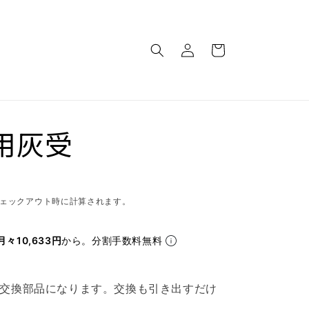
ロ
カ
グ
ー
イ
ト
ン
0用灰受
ェックアウト時に計算されます。
月々10,633円
から。分割手数料無料
受の交換部品になります。交換も引き出すだけ