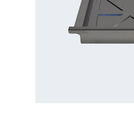
モ
ー
ダ
ル
で
メ