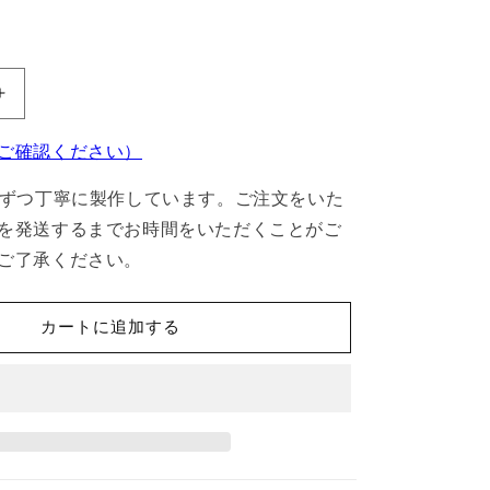
MS30
用
ご確認ください）
灰
受
台ずつ丁寧に製作しています。ご注文をいた
の
を発送するまでお時間をいただくことがご
数
ご了承ください。
量
を
増
カートに追加する
や
す