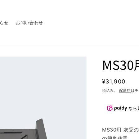
らせ
お問い合わせ
MS3
通
¥31,900
常
税込み。
配送料
はチ
価
格
なら
MS30用 灰
の簡単作業。