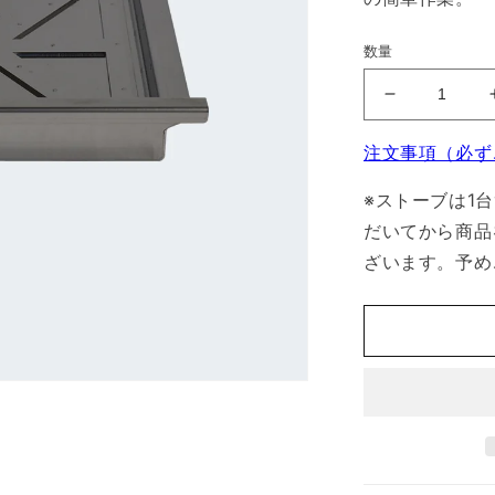
数量
MS30
用
注文事項（必ず
灰
受
※ストーブは1
の
だいてから商品
数
ざいます。予め
量
を
減
ら
す