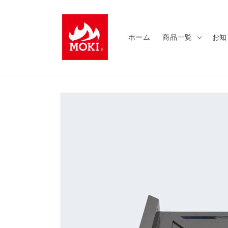
コンテ
ンツに
進む
ホーム
商品一覧
お知
商品情
報にス
キップ