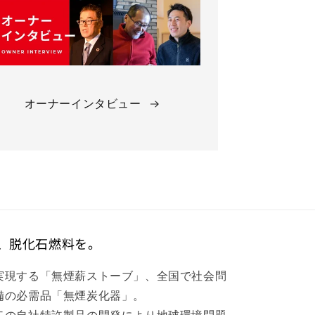
オーナーインタビュー
、脱化石燃料を。
実現する「無煙薪ストーブ」、全国で社会問
備の必需品「無煙炭化器」。